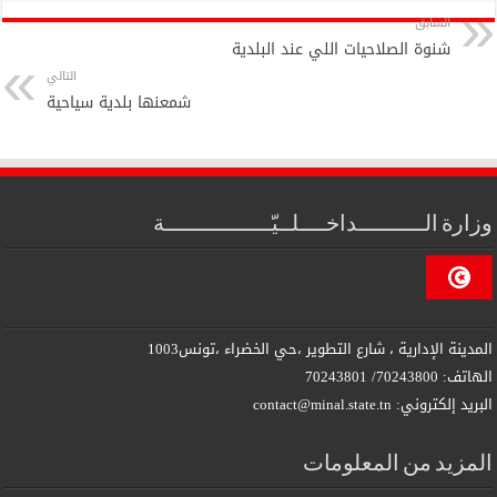
السابق
شنوة الصلاحيات اللي عند البلدية
التالي
شمعنها بلدية سياحية
وزارة الــــــــــداخــــلــيّــــــــــــــــة
المدينة الإدارية ، شارع التطوير ،حي الخضراء ،تونس1003
الهاتف: 70243800/ 70243801
البريد إلكتروني: contact@minal.state.tn
المزيد من المعلومات