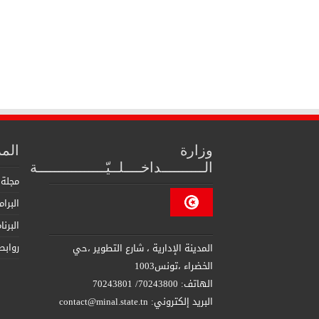
وزارة
الم
الــــــــــداخــــلــيّــــــــــــــــة
مجلة 
البرا
البرن
روابط
المدينة الإدارية ، شارع التطوير ،حي
الخضراء ،تونس1003
الهاتف: 70243800/ 70243801
البريد إلكتروني: contact@minal.state.tn