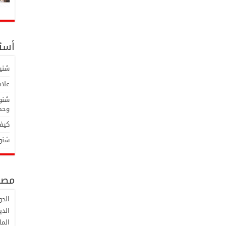
أسئل
شنية
علاش
شنوة
وحما
كيفا
شنوة
مصط
الح
الدي
الما