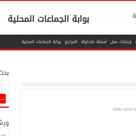
ة
بوابة الجماعات المحلية
ورشات عمل
أسئلة متداولة
المراجع
بوابة الجماعات المحلية
بحث
ﺔ ﺍﻟﺬﻛﻴﺔ مغلقة
ورش