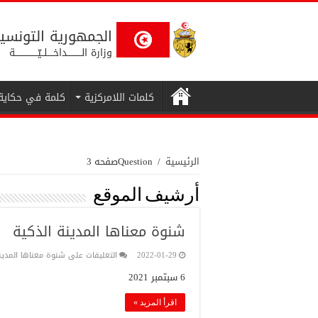
الجمهورية التونسي
وزارة الــــــــــداخــــلــيّــــــــــــــــة
كلمات اللامركزية
كلمة في حكاية
الرئيسية
/
Question
صفحه 3
أرشيف الموقع
شنوة معناها ﺍﻟﻤﺪﻳﻨﺔ ﺍﻟﺬﻛﻴﺔ
2022-01-29
التعليقات
على شنوة معناها ﺍﻟﻤﺪﻳﻨ
6 سبتمبر 2021
اقرأ المزيد »