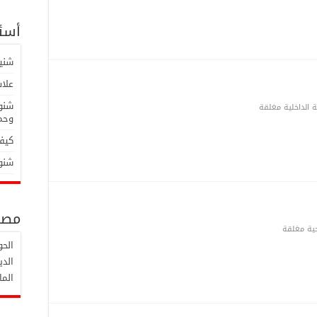
أسئل
شنية
علاش
شنوة
 الداخلية مغلقة
وحما
كيفا
شنوة
مصط
ية مغلقة
الح
الدي
الما