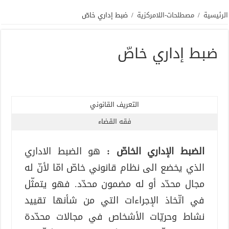
الرئيسية
/
مصطلحات-اللامركزية
/
ضبط إداري خاصّ
ضبط إداري خاصّ
التعريف القانوني
فقه القضاء
الضبط الإداري الخاصّ :
هو الضبط الاداري
الذي يخضع الى نظام قانوني خاصّ امّا لأنّ له
مجال محدّد أو له مضمون محدّد. فهو يتمثّل
في اتّخاذ الإجراءات التي من شأنها تقييد
نشاط وحريّات الأشخاص في مجالات محدّدة