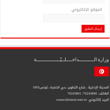
الموقع الإلكتروني
وزارة الــــــــــداخــــلــيّــــــــــــــــة
المدينة الإدارية ، شارع التطوير ،حي الخضراء ،تونس1003
الهاتف: 70243800/ 70243801
البريد إلكتروني: contact@minal.state.tn