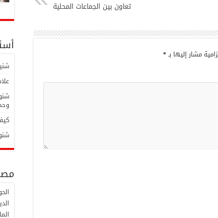
تعاون بين الجماعات المحلية
أسئل
امية مشار إليها بـ
*
شنية
علاش
شنوة
وحما
كيفا
شنوة
مصط
الح
الدي
الما