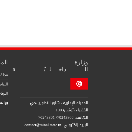
وزارة
الم
الــــــــــداخــــلــيّــــــــــــــــة
مجلة 
البرا
البرن
روابط
المدينة الإدارية ، شارع التطوير ،حي
الخضراء ،تونس1003
الهاتف: 70243800/ 70243801
البريد إلكتروني: contact@minal.state.tn