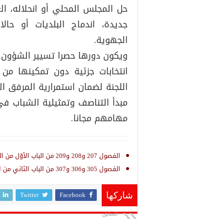
حل المجلس المحلي أو انحلاله، الغ
جديدة، اندماج البلديات أو حا
الجهوية.
ويكون دورها حصرا تسيير الشؤون ال
انتخابات جزئية دون تمكينها من ا
اللجنة لضمان استمرارية المرفق ا
مبدأ التناصف وتمثيلية الشباب في 
مهامهم مجانا.
الفصول 207 و208 و209 من الباب الأوّل من الكتاب الثاني من مجلة الجماعات المحليّة.
الفصول 305 و306 و307 من الباب الثاني من الكتاب الثاني من مجلة الجماعات المحلية
Twitter
Facebook
شاركها
السابق