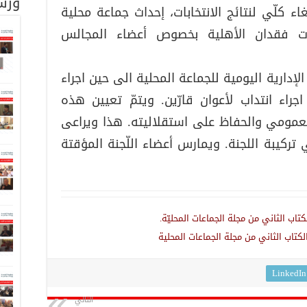
ورش
اء كلّي لنتائج الانتخابات، إحداث جماعة محلية
لات فقدان الأهلية بخصوص أعضاء المجالس
إدارية اليومية للجماعة المحلية الى حين اجراء
جراء انتداب لأعوان قارّين. ويتمّ تعيين هذه
لعمومي والحفاظ على استقلاليته. هذا ويراعى
تركيبة اللجنة. ويمارس أعضاء اللّجنة المؤقتة
LinkedIn
التالي