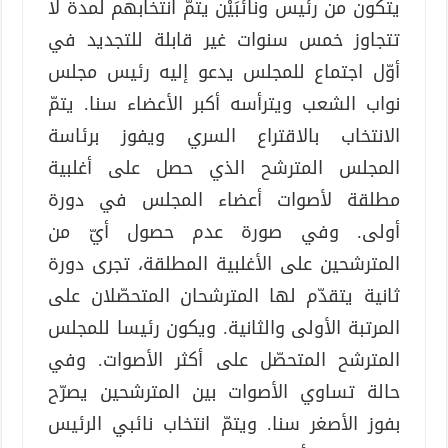
يتكون من رئيس ونائبَيْن يتمّ انتخابهم لمدة لا
تتجاوز خمس سنوات غير قابلة للتجديد في
أوّل اجتماع للمجلس يدعو إليه رئيس مجلس
نواب الشعب ويترأسه أكبر الأعضاء سنا. يتمّ
الانتخاب بالاقتراع السري ويفوز برئاسة
المجلس المترشح الذي حصل على أغلبية
مطلقة لأصوات أعضاء المجلس في دورة
أولى. وفي صورة عدم حصول أيّ من
المترشحين على الأغلبية المطلقة، تجرى دورة
ثانية يتقدّم لها المترشحان المتحصّلان على
المرتبة الأولى والثانية. ويكون رئيسا للمجلس
المترشح المتحصّل على أكثر الأصوات. وفي
حالة تساوي الأصوات بين المترشحين يصرّح
بفوز الأصغر سنا. ويتمّ انتخاب نائبي الرئيس