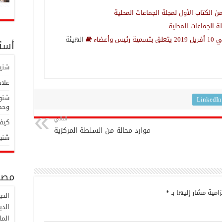
الهيئة
أسئل
شنية
علاش
شنوة
LinkedIn
وحما
التالي
كيفا
موارد محالة من السلطة المركزية
شنوة
مصط
امية مشار إليها بـ
*
الح
الدي
الما