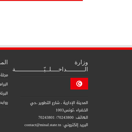
وزارة
الم
الــــــــــداخــــلــيّــــــــــــــــة
مجلة 
البرا
البرن
روابط
المدينة الإدارية ، شارع التطوير ،حي
الخضراء ،تونس1003
الهاتف: 70243800/ 70243801
البريد إلكتروني: contact@minal.state.tn