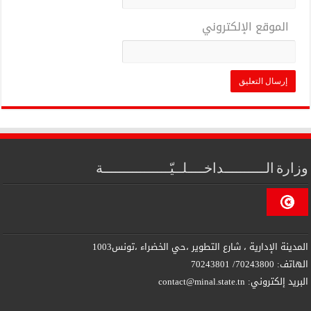
الموقع الإلكتروني
وزارة الــــــــــداخــــلــيّــــــــــــــــة
المدينة الإدارية ، شارع التطوير ،حي الخضراء ،تونس1003
الهاتف: 70243800/ 70243801
البريد إلكتروني: contact@minal.state.tn