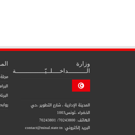
وزارة
الم
الــــــــــداخــــلــيّــــــــــــــــة
مجلة 
البرا
البرن
روابط
المدينة الإدارية ، شارع التطوير ،حي
الخضراء ،تونس1003
الهاتف: 70243800/ 70243801
البريد إلكتروني: contact@minal.state.tn