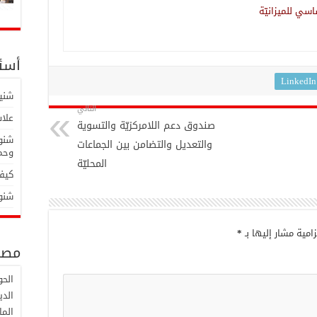
أسئل
LinkedIn
شنية
التالي
علاش
صندوق دعم اللامركزيّة والتسوية
شنوة
والتعديل والتضامن بين الجماعات
وحما
المحليّة
كيفا
شنوة
امية مشار إليها بـ
*
مصط
الح
الدي
الما