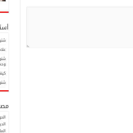
أسئل
شنية
علاش
شنوة
وحما
كيفا
شنوة
مصط
الح
الدي
الما