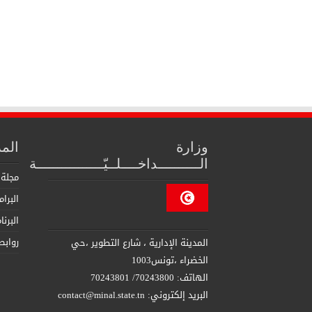
وزارة
الم
الــــــــــداخــــلــيّــــــــــــــــة
مجلة 
البرا
البرن
روابط
المدينة الإدارية ، شارع التطوير ،حي
الخضراء ،تونس1003
الهاتف: 70243800/ 70243801
البريد إلكتروني: contact@minal.state.tn